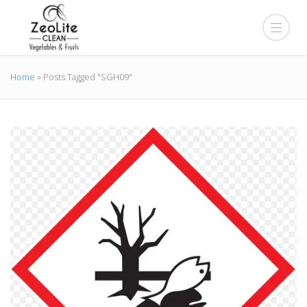
Home
»
Posts Tagged "SGH09"