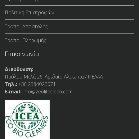
Πολιτική Επιστροφών
Τρόποι Αποστολής
Τρόποι Πληρωμής
Επικοινωνία
Διεύθυνση:
Παύλου Μελά 26, Αριδαία-Αλμωπία / ΠΕΛΛΑ
Τηλ.:
+30 2384023071
E-mail:
info@zeoliteclean.com