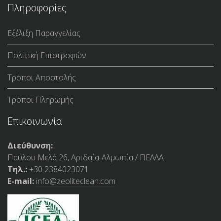
Πληροφορίες
Εξέλιξη Παραγγελίας
Πολιτική Επιστροφών
Τρόποι Αποστολής
Τρόποι Πληρωμής
Επικοινωνία
Διεύθυνση:
Παύλου Μελά 26, Αριδαία-Αλμωπία / ΠΕΛΛΑ
Τηλ.:
+30 2384023071
E-mail:
info@zeoliteclean.com