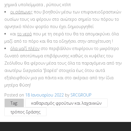
χημικά υπολείμματα , ρύπους κτλπ
οι σάπωνες
που βοηθούν μέσω των επιφανειοδραστικών
ουσίων τους να φέρουν στο ανώτερο σημείο του πόρου το
αρνητικό πλέον φορτίο που έχει δημιουργηθεί
και
το νερό
που με τη σειρά του θα τα απομακρύνει όλα
μαζί από το πόρο και θα τα οδηγήσει στην αποχέτευση !
όλα μαζί πλέον
στο περιβάλλον επιφέρουν το μικρότερο
δυνατό αποτύπωμα επιβάρυνσης καθώς οι κυψέλες του
Ζεόλιθου θα φέρουν μέσα τους όλα τα παραγόμενα από την
ανωτέρω διεργασία ”βαρέα” στοιχεία έως ότου αυτά
εξαλειφθούν μια για πάντα και στο ακέραιο από την ίδια
μητέρα Φύση!
Posted on
18 Ιανουαρίου 2022
by
SRCGROUP
Tag:
καθαρισμός φρούτων και λαχανικών
τρόπος δράσης