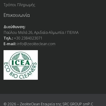
Τρόποι Πληρωμής
Επικοινωνία
Διεύθυνση:
Παύλου Μελά 26, Αριδαία-Αλμωπία / ΠΕΛΛΑ
Τηλ.:
+30 2384023071
E-mail:
info@zeoliteclean.com
© 2026 – ZeoliteClean Εταιρεία της SRC GROUP smP.C