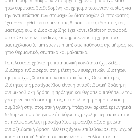
υπό τη μορφή δακρύων. Στα αρχαία χρόνια η μαστίχα Χίου
ήταν ευρύτατα διαδεδομένη και χρησιμοποιούνταν κυρίως για
την αντιμετώπιση των στομαχικών διαταραχών. O Ιπποκράτης
έχει αναφερθεί εκτεταμένα στις θεραπευτικές ιδιότητες της
μαστίχας, ενώ ο Διοσκουρίδης έχει κάνει ιδιαίτερη αναφορά
στο «De material medica», επισημαίνοντας τη χρήση του
μαστιχέλαιου (olium soavissimum) στις παθήσεις της μήτρας, ως
ήπιο θερμαντικό, στυπτικό και μαλακτικό.
Τα τελευταία χρόνια η επιστημονική κοινότητα έχει δείξει
ιδιαίτερο ενδιαφέρον στη μελέτη των ευεργετικών ιδιοτήτων
της μαστίχας Χίου και των συστατικών της. Οι κυριότερες
ιδιότητες της μαστίχας Χίου είναι η αντιοξειδωτική δράση, η
αντιμικροβιακή δράση, η πρόληψη και θεραπεία παθήσεων του
γαστρεντερικού συστήματος, η επούλωση τραυμάτων και η
συμβολή στην στοματική υγιεινή. Υπάρχουν αρκετά ερευνητικά
δεδομένα που δείχνουν ότι λόγω της μεγάλης περιεκτικότητας
σε πολυφαινόλες η μαστίχα Χίου εμφανίζει αξιοσημείωτη
αντιοξειδωτική δράση. Μελέτες έχουν επιβεβαιώσει την ισχυρή
προστατευτική δράση του φαινολικού εκχυλίσματος της