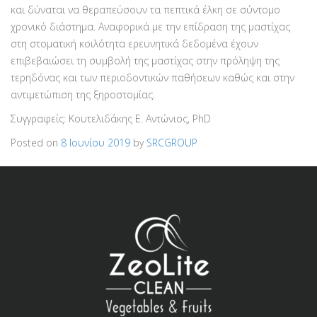
και δύναται να θεραπεύσουν τα πεπτικά έλκη σε σύντομο
χρονικό διάστημα. Αναφορικά με την επίδραση της μαστίχας
στη στοματική κοιλότητα ερευνητικά δεδομένα έχουν
επιβεβαιώσει τη συμβολή της μαστίχας στην πρόληψη της
τερηδόνας και των περιοδοντικών παθήσεων καθώς και στην
αντιμετώπιση της ξηροστομίας.
Συγγραφείς: Κουτελιδάκης E. Αντώνιος, PhD
Posted on
8 Ιουνίου 2019
by
SRCGROUP