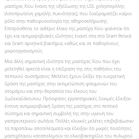
μαστίχας Χίου έναντι της οξείδωσης της LDL χοληστερόλης
(λιποπρωτεΐνη χαμηλής πυκνότητας), που διαδραματίζει καίριο
ρόλο στην παθοφυσιολογία της αθηροσκλήρωσης.
Επιπρόσθετα, το αιθέριο έλαιο της μαστίχα Χίου φαίνεται ότι
έχει και αντιμικροβιακές ιδιότητες έναντι στα στα Gram θετικά
και Gram αρνητικά βακτήρια, καθώς και σε παθογόνους
μικροοργανισμούς.
Μια άλλη σημαντική ιδιότητα της μαστίχας Χίου που έχει
μελετηθεί αρκετά είναι η επίδραση της στις παθήσεις του
πεπτικού συστήματος. Μελέτες έχουν δείξει την ευεργετική
δράση της μαστίχας στην αντιμετώπιση φλεγμονών του
στομάχου και στην θεραπεία του έλκους του
δωδεκαδάκτυλου. Πρόσφατες εργαστηριακές δοκιμές έδειξαν
έντονη αντιμικροβιακή δράση της μαστίχας στο πεπτικό
σύστημα και σημαντική συμβολή της στην υγιεινή του
γαστρεντερικού σωλήνα. Πολλές κλινικές μελέτες επιβεβαίωσαν
τα παραπάνω αποτελέσματα και έδειξαν ότι μικρές ποσότητες
μαστιχέλαιου καταπολεμούν το ελικοβακτηρίδιο του πυλωρού