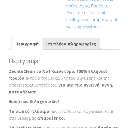
ZeoliteClean
Καθαρισμός
,
Προϊόντα
ποσότητα
ZeoLite
Ετικέτες:
fruits
,
healthy food
,
proper way of
washing
,
vegetables
Περιγραφή
Επιπλέον πληροφορίες
Περιγραφή
ZeoliteClean τo No1 Καινοτόμο, 100% Ελληνικό
προϊόν
αντάξιο της μοναδικής του σύνθεσης και της
αποτελεσματικότητάς του
για μια πιο υγιεινή, αγνή,
κατανάλωση
Φρούτων & Λαχανικών!
Το σωστό πλύσιμο
των φρούτων και λαχανικών είναι
στις μέρες μας
απαραίτητο.
Το ZeoliteClean,
ένα φυσικό προϊόν που σας
βοηθά να