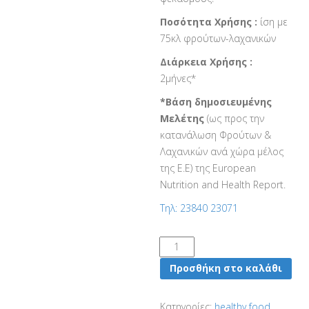
Ποσότητα Χρήσης :
ίση με
75κλ φρούτων-λαχανικών
Διάρκεια Χρήσης :
2μήνες*
*Βάση δημοσιευμένης
Μελέτης
(ως προς την
κατανάλωση Φρούτων &
Λαχανικών ανά χώρα μέλος
της Ε.Ε) της European
Nutrition and Health Report.
Τηλ: 23840 23071
300ml
Φυτικό
Προσθήκη στο καλάθι
Ενισχυτικό
Πλύσης
Κατηγορίες:
healthy food
,