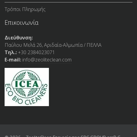
Τρόποι Πληρωμής
Επικοινωνία
Διεύθυνση:
Παύλου Μελά 26, Αριδαία-Αλμωπία / ΠΕΛΛΑ
Τηλ.:
+30 2384023071
E-mail:
info@zeoliteclean.com