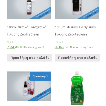
100ml Φυτικό Ενισχυτικό
1000ml Φυτικό Ενισχυτικό
Πλύσης ZeoliteClean
Πλύσης ZeoliteClean
9,43
€
51,89
€
Original
Η
Original
Η
7,55
€
33,02
€
(Με ΦΠΑ/including taxes)
(Με ΦΠΑ/including taxes)
price
τρέχουσα
price
τρέχουσα
was:
τιμή
was:
τιμή
Προσθήκη στο καλάθι
Προσθήκη στο καλάθι
9,43€.
είναι:
51,89€.
είναι:
7,55€.
33,02€.
Προσφορά!