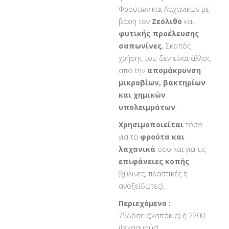
Φρούτων και Λαχανικών με
βάση τον
Ζεόλιθο
και
φυτικής προέλευσης
σαπωνίνες.
Σκοπός
χρήσης του δεν είναι άλλος
από την
απομάκρυνση
μικροβίων, βακτηρίων
και χημικών
υπολειμμάτων
.
Χρησιμοποιείται
τόσο
για τα
φρούτα και
λαχανικά
όσο και για τις
επιφάνειες κοπής
(ξύλινες, πλαστικές ή
ανοξείδωτες).
Περιεχόμενο :
75δόσεις(καπάκια) ή 2200
ψεκασμούς!