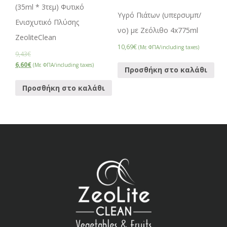
(35ml * 3τεμ) Φυτικό
Υγρό Πιάτων (υπερσυμπ/
Ενισχυτικό Πλύσης
νο) με Ζεόλιθο 4x775ml
ZeoliteClean
10,69
€
(Με ΦΠΑ/including taxes)
9,43
€
Original
Η
6,60
€
(Με ΦΠΑ/including taxes)
Προσθήκη στο καλάθι
price
τρέχουσα
was:
τιμή
Προσθήκη στο καλάθι
9,43€.
είναι:
6,60€.